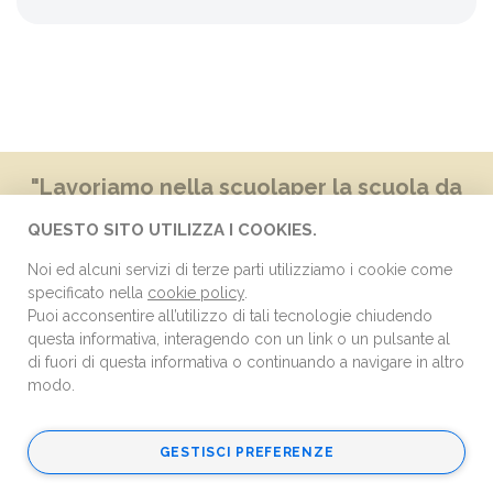
"Lavoriamo nella scuola
per la scuola da
oltre 50 anni."
QUESTO SITO UTILIZZA I COOKIES.
NUOVA TIQUATTRO S.R.L.
Noi ed alcuni servizi di terze parti utilizziamo i cookie come
specificato nella
cookie policy
.
INDIRIZZO
Puoi acconsentire all’utilizzo di tali tecnologie chiudendo
Via Carducci, 221/48
questa informativa, interagendo con un link o un pulsante al
Sesto San Giovanni (MI)
di fuori di questa informativa o continuando a navigare in altro
modo.
ORARI
mattino 8:30-12:00
pomeriggio 14:00-17:00
GESTISCI PREFERENZE
TELEFONO
02 22472695